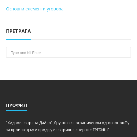
Основни елементи уговора
ПРЕТРАГА
ПРОФИЛ
"Хидроелектрана Дабар" Друштво са ограниченом одговорношћу
за производњу и продају електричне енергије ТРЕБИЊЕ