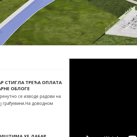
АР СТИГЛА ТРЕЋА ОПЛАТА
АРНЕ ОБЛОГЕ
ренутно се изводе радови на
ој грађевини.На доводном
ЛИШТИМА ХЕ ДАБАР