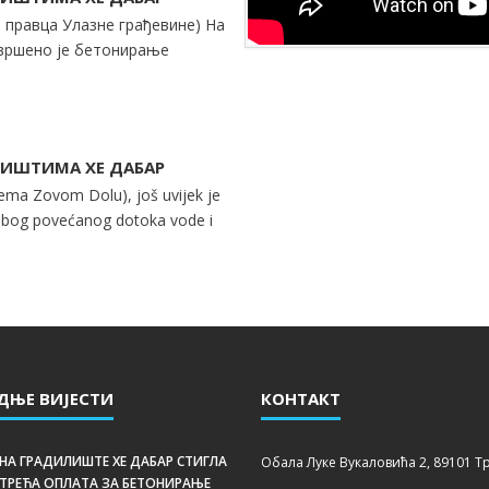
з правца Улазне грађевине) На
авршено је бетонирање
ЛИШТИМА ХЕ ДАБАР
ema Zovom Dolu), još uvijek je
Zbog povećanog dotoka vode i
ДЊЕ ВИЈЕСТИ
КОНТАКТ
НА ГРАДИЛИШТЕ ХЕ ДАБАР СТИГЛА
Обала Луке Вукаловића 2, 89101 
ТРЕЋА ОПЛАТА ЗА БЕТОНИРАЊЕ