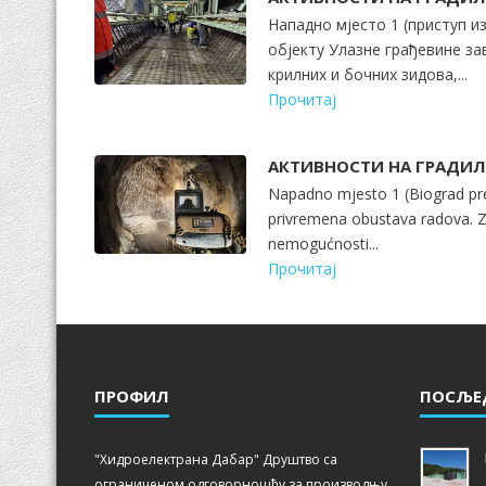
Нападно мјесто 1 (приступ и
објекту Улазне грађевине з
крилних и бочних зидова,...
Прочитај
АКТИВНОСТИ НА ГРАДИ
Napadno mjesto 1 (Biograd pr
privremena obustava radova. 
nemogućnosti...
Прочитај
ПРОФИЛ
ПОСЉЕ
"Хидроелектрана Дабар" Друштво са
ограниченом одговорношћу за производњу