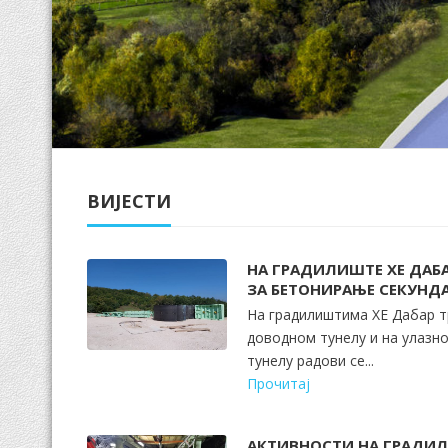
ВИЈЕСТИ
НА ГРАДИЛИШТЕ ХЕ ДАБ
ЗА БЕТОНИРАЊЕ СЕКУНД
На градилиштима ХЕ Дабар т
доводном тунелу и на улазн
тунелу радови се...
Прочитај
АКТИВНОСТИ НА ГРАДИ