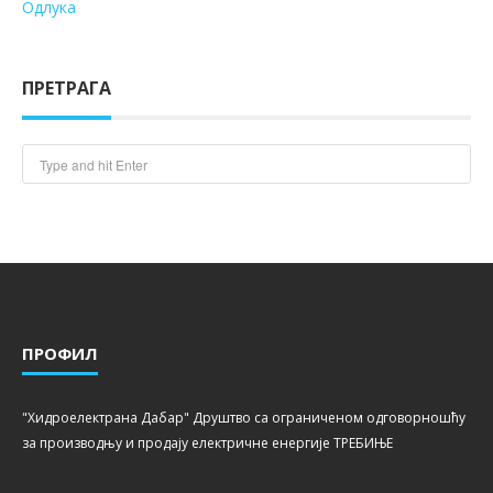
Одлука
ПРЕТРАГА
ПРОФИЛ
"Хидроелектрана Дабар" Друштво са ограниченом одговорношћу
за производњу и продају електричне енергије ТРЕБИЊЕ