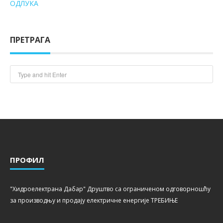
ОДЛУКА
ПРЕТРАГА
ПРОФИЛ
"Хидроелектрана Дабар" Друштво са ограниченом одговорношћу
за производњу и продају електричне енергије ТРЕБИЊЕ